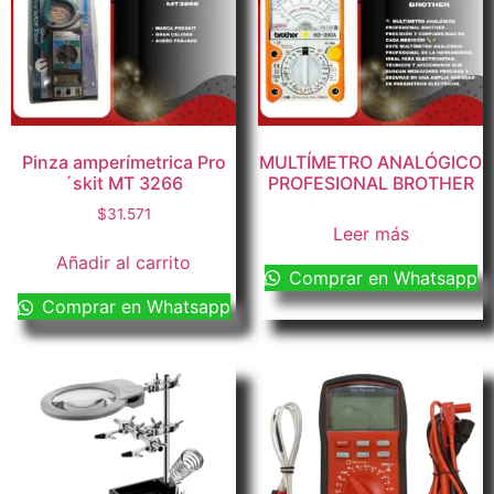
Pinza amperímetrica Pro
MULTÍMETRO ANALÓGICO
´skit MT 3266
PROFESIONAL BROTHER
$
31.571
Leer más
Añadir al carrito
Comprar en Whatsapp
Comprar en Whatsapp