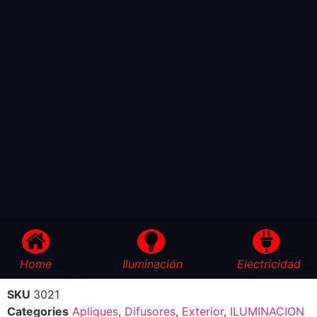
Home
Iluminación
Electricidad
SKU
3021
Categories
Apliques
,
Difusores
,
Exterior
,
ILUMINACION