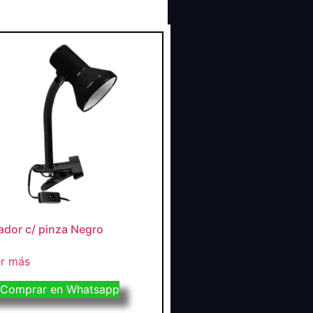
ador c/ pinza Negro
r más
Comprar en Whatsapp