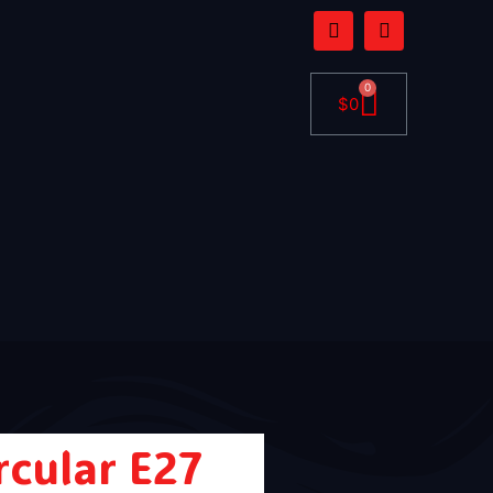
0
$
0
rcular E27