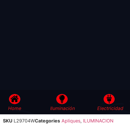
Home
Iluminación
Electricidad
SKU
L29704W
Categories
Apliques
,
ILUMINACION