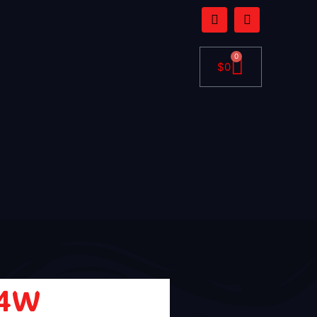
0
$
0
x4W