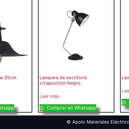
 ø 35cm
Lampara de escritorio
Lam
c/capuchón Negro
Lee
Leer más
atsapp
Comprar en Whatsapp
© Apolo Materiales Eléctrico