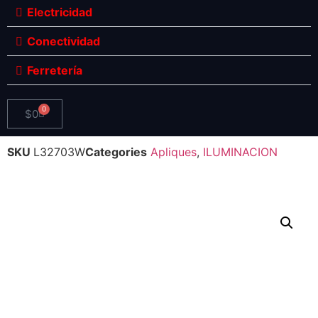
Electricidad
Conectividad
Ferretería
0
$
0
SKU
L32703W
Categories
Apliques
,
ILUMINACION