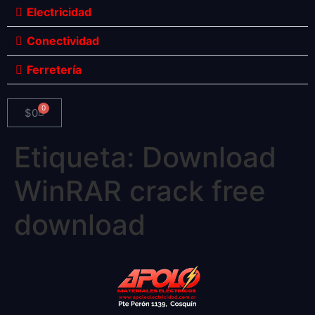
Electricidad
Conectividad
Ferretería
0
$
0
Etiqueta:
Download
WinRAR crack free
download