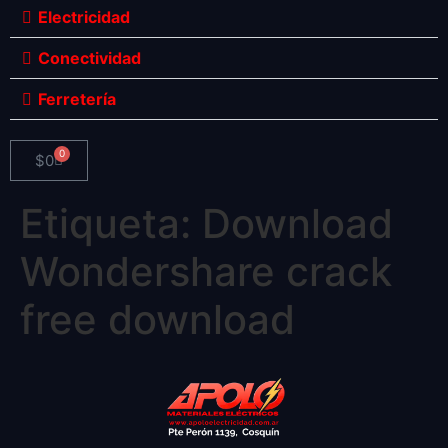
Electricidad
Conectividad
Ferretería
0
$
0
Etiqueta:
Download
Wondershare crack
free download