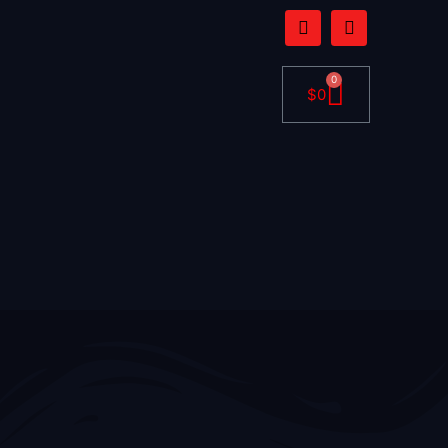
0
$
0