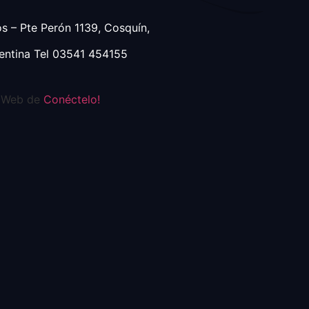
s – Pte Perón 1139, Cosquín,
entina Tel 03541 454155
s Web de
Conéctelo!