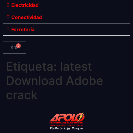
Electricidad
Conectividad
Ferretería
0
$
0
Etiqueta:
latest
Download Adobe
crack