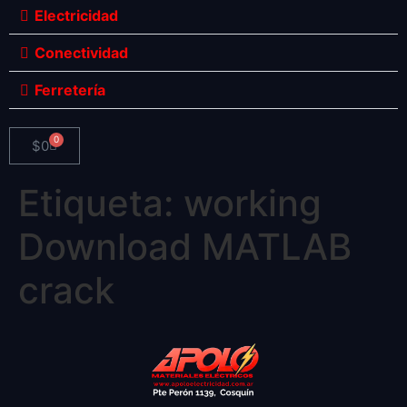
Electricidad
Conectividad
Ferretería
0
$
0
Etiqueta:
working
Download MATLAB
crack