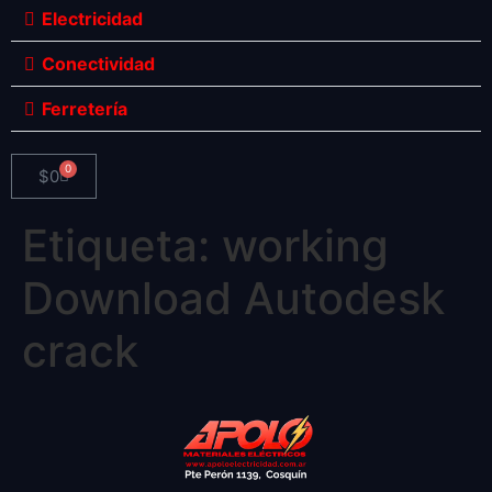
Electricidad
Conectividad
Ferretería
0
$
0
Etiqueta:
working
Download Autodesk
crack